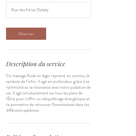
0
m
Rue des frères Delaby
i
n
Réserver
Description du service
Ce massage fluide et léger reprend, en continu, le
symbole de l’infini. Il agit en profondeur grâce à sa
rythmicité et sa résonance avec notre pulsation de
vie. Il agit simultanément sur tous les plans de
l'Être pour t'offrir un rééquilibrage énergétique et
te permettre de retrouver l'homéostasie dans tes
différents systèmes.